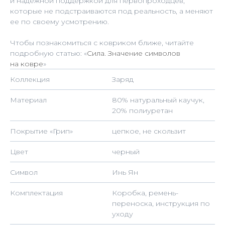
и надежной поддержкой для первопроходцев,
которые не подстраиваются под реальность, а меняют
ее по своему усмотрению.
Чтобы познакомиться с ковриком ближе, читайте
подробную статью: «
Сила. Значение символов
на ковре
»
Коллекция
Заряд
КОНТАКТЫ
Материал
80% натуральный каучук,
Связаться с нами, узнать статус заказа
и пообщаться по любым вопросам можно
20% полиуретан
с понедельника по пятницу, с 10:00 до 20:00.
Покрытие «Грип»
цепкое, не скользит
Телефон:
Цвет
черный
+7 984 222-63-77
Символ
Инь Ян
По общим вопросам:
Комплектация
Коробка, ремень-
zenyoga@mail.ru
переноска, инструкция по
уходу
Соц сети и мессенджеры: