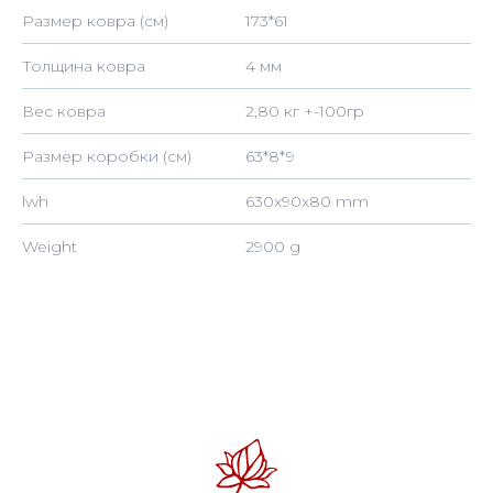
Размер ковра (см)
173*61
Толщина ковра
4 мм
Вес ковра
2,80 кг +-100гр
ИП ШИШЛОВА НАТАЛЬЯ ВИКТОРОВНА
Размер коробки (см)
63*8*9
ИНН 253611284341
ОГРНИП 32025360006548
lwh
630x90x80 mm
Instagram - признана экстремистской
организацией на территории РФ
Weight
2900 g
Стоимость таможенных платежей
расчитывается отдельно при получении
заказа в вашей стране
2024-2026 © nazene.ru
Договор оферты
Политика конфиденциальности
Пользовательское соглашение
Политика cookie (куки)