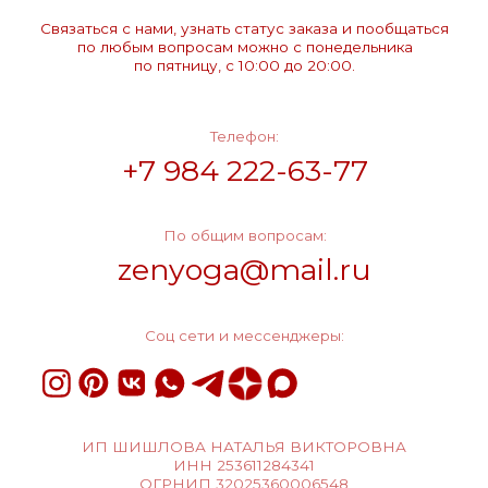
ИП ШИШЛОВА НАТАЛЬЯ ВИКТОРОВНА
ИНН 253611284341
ОГРНИП 32025360006548
- признана экстремистской организацией на территории РФ
латежей расчитывается отдельно при получении заказа в вашей стра
онфиденциальности
Пользовательское соглашение
П