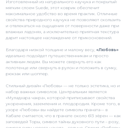
Изготовленный из натурального каучука и покрытый
мягким слоем Suede, этот коврик обеспечит
максимальное удобство во время практик. Отличные
свойства природного каучука не позволяют скользить
и отвлекаться на ощущения от поверхности даже при
влажных ладонях, а исключительно приятная текстура
дарит настоящее наслаждение от прикосновений.
Благодаря низкой толщине и малому весу,
«Любовь»
идеально подойдет путешественникам и просто
активным людям. Вы можете свернуть его как
полотенце или свернуть в рулон и положить в сумку,
рюкзак или шоппер.
Стильный дизайн «Любовь» — не только эстетика, но и
набор важных символов. Центральным является
«Муладхара чакра», которой приписывают свойства
укоренения, заземления и. плодородия. Кроме того, в
узоре «Любовь» вы найдете символы граната— в
Кабале считается, что в гранате около 613 зёрен — как
заповедей Торы, символ тайны духовного пути – розу,
символ силы нового начала – солнце. Стихия «Любовь»