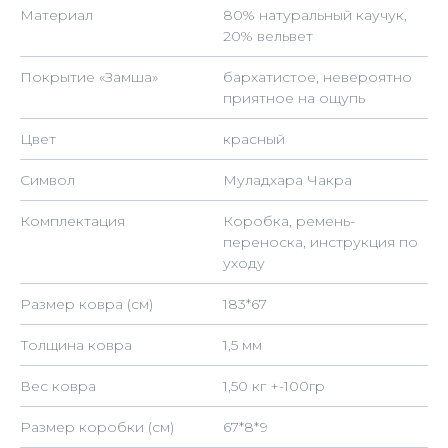
Материал
80% натуральный каучук,
20% вельвет
Покрытие «Замша»
бархатистое, невероятно
приятное на ощупь
Цвет
красный
Символ
Муладхара Чакра
Комплектация
Коробка, ремень-
переноска, инструкция по
уходу
Размер ковра (см)
183*67
Толщина ковра
1,5 мм
Вес ковра
1,50 кг +-100гр
Размер коробки (см)
67*8*9