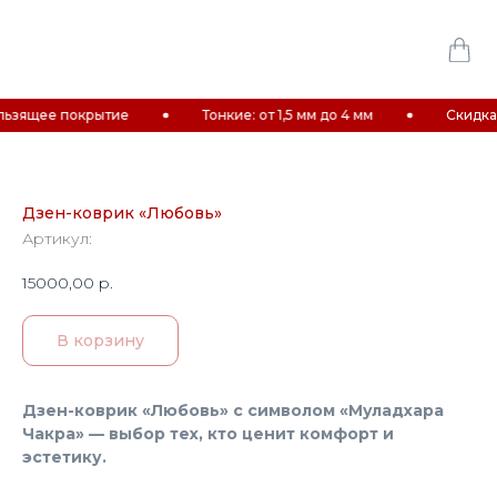
щее покрытие
Тонкие: от 1,5 мм до 4 мм
Скидка 10% 
Дзен-коврик «Любовь»
Артикул:
15000,00
р.
В корзину
Дзен-коврик «Любовь» с символом «Муладхара
Чакра» — выбор тех, кто ценит комфорт и
эстетику.