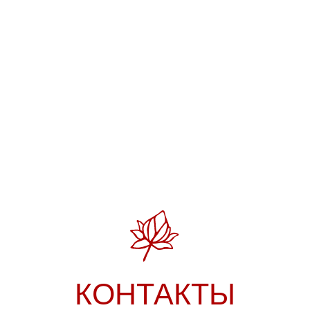
КОНТАКТЫ
язаться с нами, узнать статус заказа и пообщаться
по любым вопросам можно с понедельника
по пятницу, с 10:00 до 20:00.
Телефон:
+7 984 222-63-77
По общим вопросам:
zenyoga@mail.ru
Соц сети и мессенджеры: