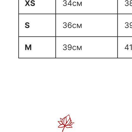
Связаться с нами, узнать статус заказа
и пообщаться по любым вопросам можно
с понедельника по пятницу, с 10:00 до 20:00.
Телефон:
+7 984 222-63-77
По общим вопросам:
zenyoga@mail.ru
Соц сети и мессенджеры:
ИП ШИШЛОВА НАТАЛЬЯ ВИКТОРОВНА
ИНН 253611284341
ОГРНИП 32025360006548
Instagram - признана экстремистской