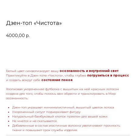
Дзен-топ «Чистота»
4000,00
р.
В корзину
Белый цвет символизирует вашу
осознанность и внутренний свет
.
Практикуйте в Дзен-топе «Чистота», чтобы глубже
погрузиться в процесс
и создать вокруг себя
состояние покоя
.
Хлопковая укороченная футболка с вышитым на ней красным лотосом
создана для того, чтобы помочь вам обрести и транслировать в Мир
осознанность.
Дзен-топ украшает минималистичный, вышитый цветок лотоса
Укороченный силуэт подчеркивает фигуру
Натуральный бамбуковый хлопок приятен для вашей кожи.
Не мнется и не скатывается.
Добавленные в состав эластичные волокна увеличивают прочность
ткани и повышают срок службы изделия.