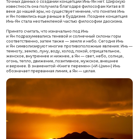
Точных данных о создании концепции Инь-Ян нет.
Широкую
известность она получила благодаря философам Китая в III
веке до нашей эры, но существует мнение, что понятия Инь
и Ян появились еще раньше в буддизме. Позднее концепция
Инь-Ян стала неотъемлемой частью философии даосизма.
Принято считать, что изначально под Инь
и Ян подразумевались теневой и солнечный склоны горы
соответственно, затем также — земля и небо.
Сегодня Инь
и Ян символизируют многие противоположные явления: Инь —
темноту, землю, луну, воду, холод, покой, отрицательное,
женское, внутреннее и нижнее, а Ян — свет, небо, солнце,
огонь, тепло, движение, позитивное, мужское, внешнее
и верхнее. В знаменитой «Книге перемен» («И-Цзин») Инь
обозначает прерванная линия, а Ян — целая.