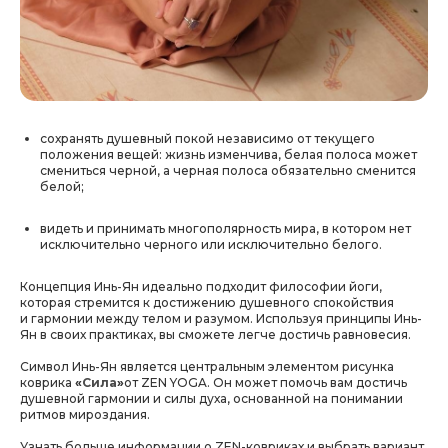
сохранять душевный покой
независимо от текущего
положения вещей: жизнь изменчива, белая полоса может
смениться черной, а черная полоса обязательно сменится
белой;
видеть и принимать многополярность мира
, в котором нет
исключительно черного или исключительно белого.
Концепция Инь-Ян идеально подходит философии йоги,
которая стремится к достижению душевного спокойствия
и гармонии между телом и разумом.
Используя принципы Инь-
Ян в своих практиках, вы сможете легче достичь равновесия.
Символ Инь-Ян является центральным элементом рисунка
коврика
«
Сила
»
от ZEN YOGA. Он может помочь вам достичь
душевной гармонии и силы духа, основанной на понимании
ритмов мироздания.
Узнать больше информации о ZEN-ковриках и выбрать вариант,