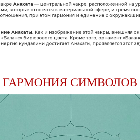
чакре
Анахата
— центральной чакре, расположенной на у
ми, которые относятся к материальной сфере, и тремя вы
 и отношения, при этом гармония и единение с окружающ
ение Анахаты.
Как и изображение этой чакры, внешняя ок
а, «Баланс» бирюзового цвета. Кроме того, орнамент «Бал
 энергия кундалини достигает Анахаты, проявляется этот зв
ГАРМОНИЯ СИМВОЛОВ