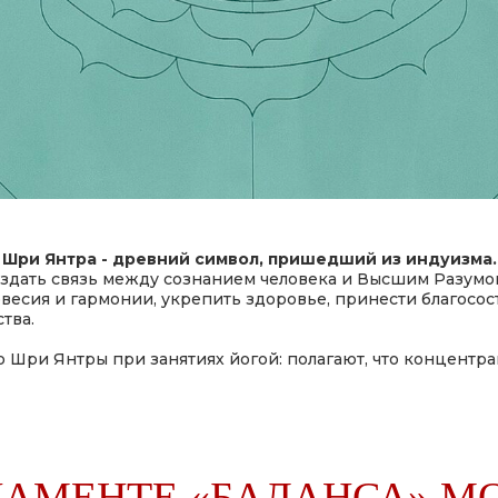
 Шри Янтра - древний символ, пришедший из индуизма
оздать связь между сознанием человека и Высшим Разумом
весия и гармонии, укрепить здоровье, принести благосост
тва.
ри Янтры при занятиях йогой: полагают, что концентрац
НАМЕНТЕ «БАЛАНСА» М