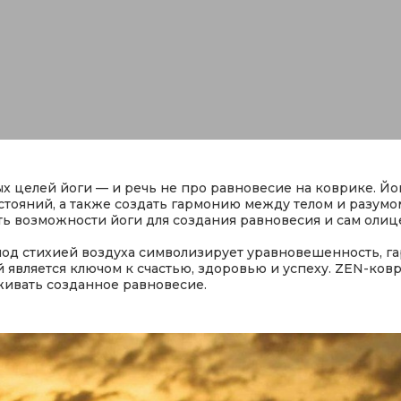
ых целей йоги — и речь не про равновесие на коврике. Й
стояний, а также создать гармонию между телом и разумо
 возможности йоги для создания равновесия и сам олице
од стихией воздуха символизирует уравновешенность, га
является ключом к счастью, здоровью и успеху. ZEN-коврик
живать созданное равновесие.