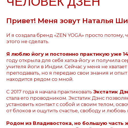
Я люблю йогу и постоянно практикую уже 14 лет.
году открыла для себя хатха-йогу и получила сертифи
учителя йоги в Индии. Сейчас у меня не хватает врем
преподавать, но я передаю свои знания и опыт всем, 
находится рядом со мной.
С 2017 года я начала практиковать
Экстатик Дэнс
, а 
стала его проводником. Экстатик Дэнс позволяет мн
установить контакт с собой и своим телом, освободит
от блоков и ощутить счастье, свободу и любовь к жиз
Родом из Владивостока, но большую часть жизни
провожу в путешествиях.
В свой первый тур я отпр
в 3 года, а в первое самостоятельное путешествие — в 
Я была в Индии, Китае, Таиланде, Индонезии, Новой
Зеландии, Австралии, Мексике, Перу, Боливии, Егип
и многих других странах.
Везде, где бы я ни была, я практиковала йогу. Так ко 
пришла идея создать коврики для йоги, с которыми
путешествовать и заниматься легко во всех смысл