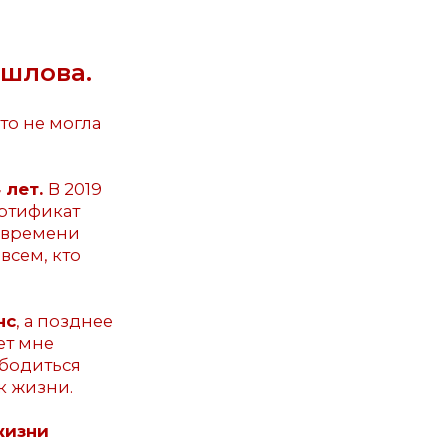
В 2019
кат
ени
кто
позднее
е
ься
ни.
авилась
16.
те, США
мне
ах.