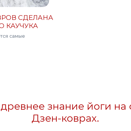
евнее знание йоги на совр
Дзен-коврах.
ВИМ КОВРИК КРАСИВО