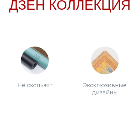
Не скользят
Эксклюзивные
Отличн
дизайны
фо
ва.
 могла