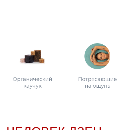
Органический
Потрясающие
каучук
на ощупь
ЧЕЛОВЕК ДЗЕН
Привет! Меня зовут Наталья Шишло
И я создала бренд «ZEN YOGA» просто потому, что не
этого не сделать.