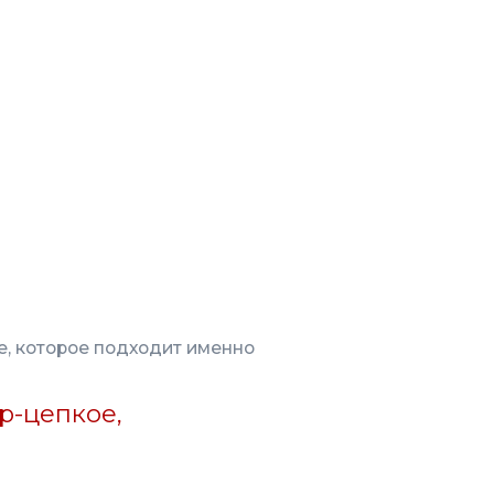
одходит именно
,
, приятное