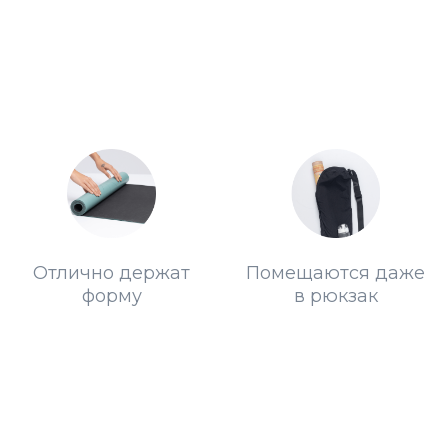
о держат
Помещаются даже
рму
в рюкзак