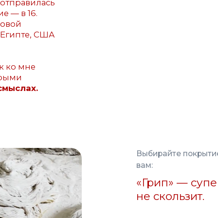
Выбирайте покрытие, которое п
вам:
«Грип» — супер-цепкое
не скользит.
«Замша» — бархатистое
на ощупь.