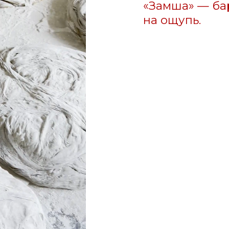
 СДЕЛАНА
УЧУКА
амые